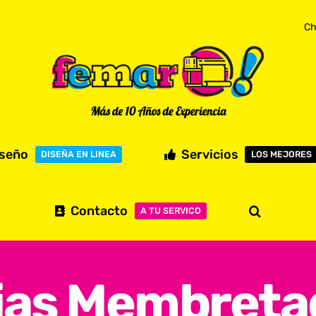
Ch
iseño
Servicios
DISEÑA EN LINEA
LOS MEJORES
Contacto
A TU SERVICO
jas Membreta