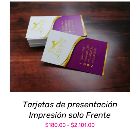
ESTE
SELECCIONAR OPCIONES
/
DETALLES
PRODUCTO
TIENE
MÚLTIPLES
VARIANTES.
LAS
OPCIONES
SE
PUEDEN
Tarjetas de presentación
ELEGIR
EN
Impresión solo Frente
LA
Rango
$
180.00
-
$
2,101.00
PÁGINA
DE
de