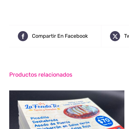
PRODUCTO
precios:
desde
$180.00
hasta
Compartir En Facebook
T
$2,101.00
Productos relacionados