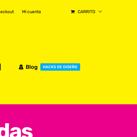
eckout
Mi cuenta
CARRITO
Blog
HACKS DE DISEÑO
das