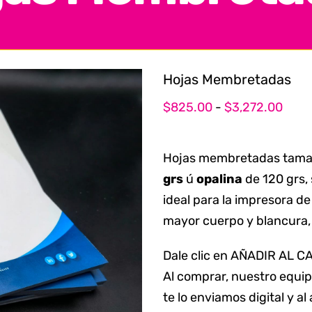
Hojas Membretadas
Ran
$
825.00
-
$
3,272.00
de
preci
Hojas membretadas tamaño
desd
grs
ú
opalina
de 120 grs, 
$825
ideal para la impresora de
hast
mayor cuerpo y blancura, 
$3,2
Dale clic en AÑADIR AL C
Al comprar, nuestro equip
te lo enviamos digital y a