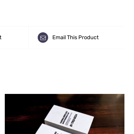
t
Email This Product