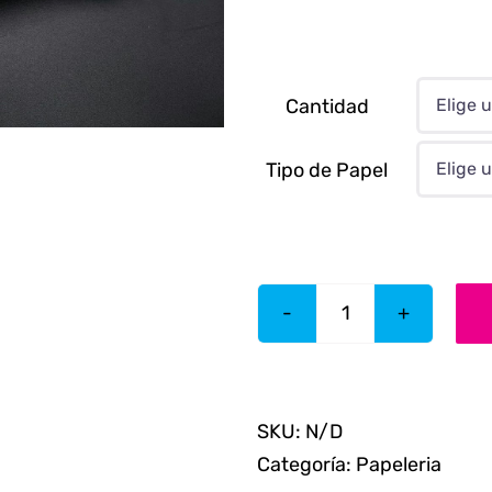
Cantidad

Tipo de Papel

Hojas
Membretadas
cantidad
SKU:
N/D
Categoría:
Papeleria