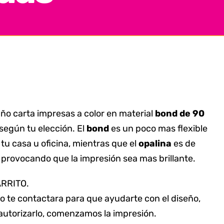
go
os:
 carta impresas a color en material
bond de 90
e
según tu elección. El
bond
es un poco mas flexible
.00
 tu casa u oficina, mientras que el
opalina
es de
a
provocando que la impresión sea mas brillante.
72.00
ARRITO.
o te contactara para que ayudarte con el diseño,
l autorizarlo, comenzamos la impresión.